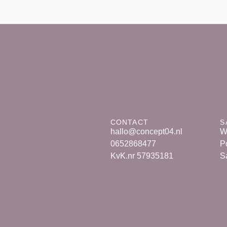
CONTACT
S
hallo@concept04.nl
W
0652868477
Po
KvK.nr 57935181
S