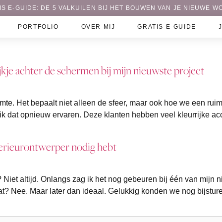
IS E-GUIDE: DE 5 VALKUILEN BIJ HET BOUWEN VAN JE NIEUWE W
PORTFOLIO
OVER MIJ
GRATIS E-GUIDE
kijkje achter de schermen bij mijn nieuwste project
uimte. Het bepaalt niet alleen de sfeer, maar ook hoe we een ru
 ik dat opnieuw ervaren. Deze klanten hebben veel kleurrijke ac
erieurontwerper nodig hebt
h? Niet altijd. Onlangs zag ik het nog gebeuren bij één van mij
aat? Nee. Maar later dan ideaal. Gelukkig konden we nog bijstur