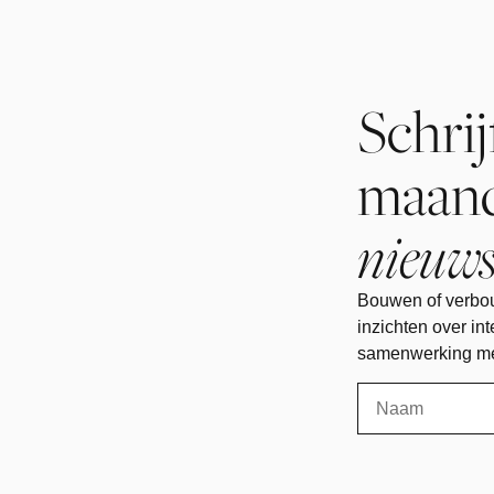
Schrij
maand
nieuws
Bouwen of verbo
inzichten over int
samenwerking met