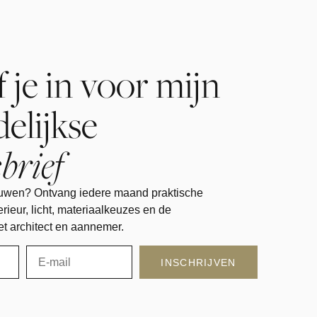
f je in voor mijn
elijkse
brief
uwen? Ontvang iedere maand praktische
erieur, licht, materiaalkeuzes en de
 architect en aannemer.
INSCHRIJVEN