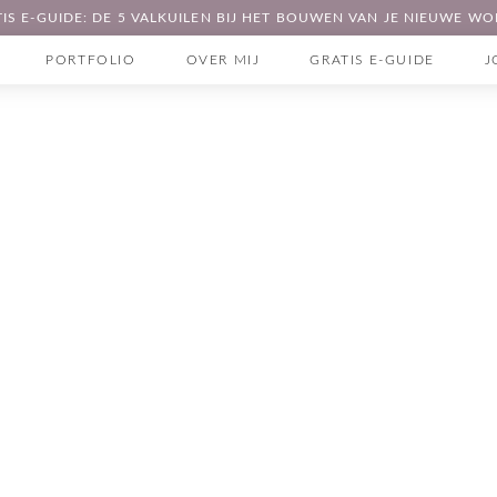
IS E-GUIDE: DE 5 VALKUILEN BIJ HET BOUWEN VAN JE NIEUWE W
PORTFOLIO
OVER MIJ
GRATIS E-GUIDE
J