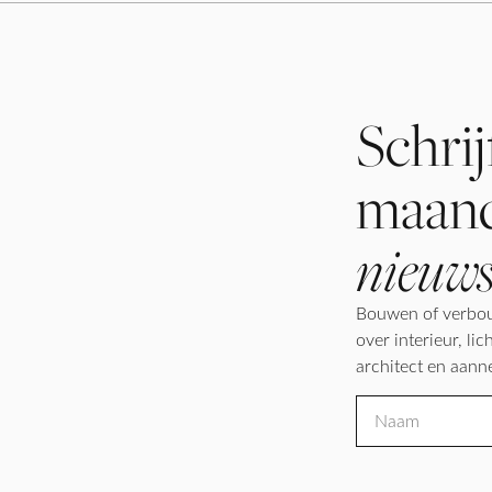
Schrij
maand
nieuws
Bouwen of verbou
over interieur, l
architect en aann