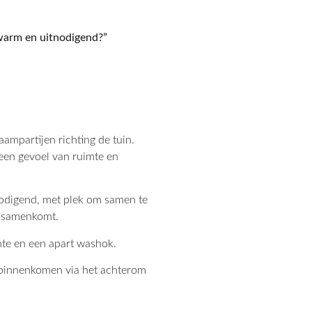
warm en uitnodigend?”
ampartijen richting de tuin.
 een gevoel van ruimte en
tnodigend, met plek om samen te
n samenkomt.
mte en een apart washok.
binnenkomen via het achterom